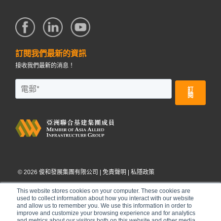
訂閱我們最新的資訊
接收我們最新的消息！
©
2026
俊和發展集團有限公司 |
免責聲明
|
私隱政策
This website stores cookies on your computer. These cookies are
used to collect information about how you interact with our website
and allow us to remember you. We use this information in order to
improve and customize your browsing experience and for analytics
and metrics about our visitors both on this website and other media.