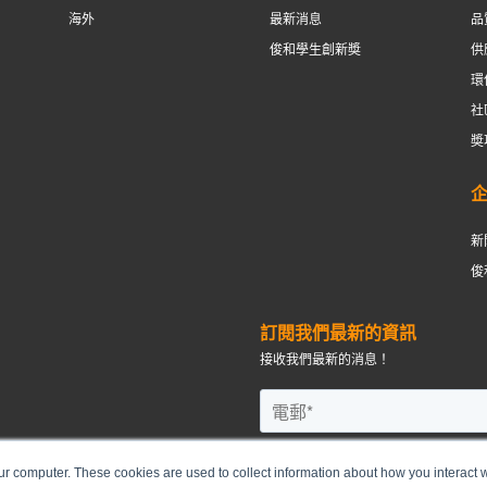
海外
最新消息
品
俊和學生創新奬
供
環
社
奬
新
俊
訂閱我們最新的資訊
接收我們最新的消息！
ur computer. These cookies are used to collect information about how you interact w