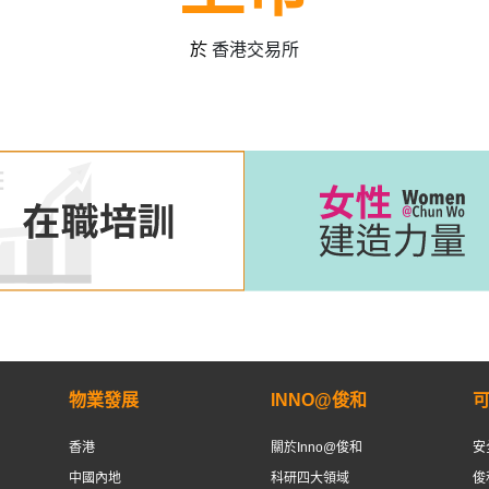
於
香港交易所
物業發展
INNO@俊和
香港
關於Inno@俊和
安
中國內地
科研四大領域
俊