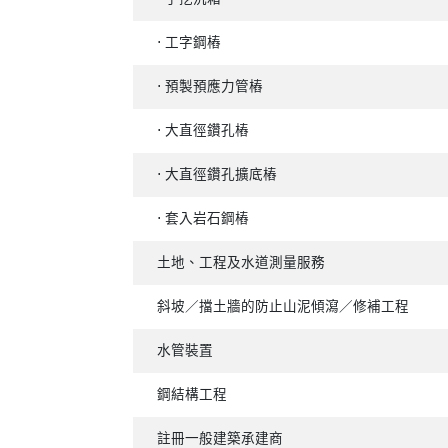
⋅ 工字鋼樁
⋅ 預製預應力管樁
⋅ 大直徑鑽孔樁
⋅ 大直徑鑽孔擴底樁
⋅ 套入岩石鋼樁
土地、工程及水道測量服務
斜坡／擋土牆的防止山泥傾瀉／修補工程
水管裝置
鋼結構工程
註冊一般建築承建商