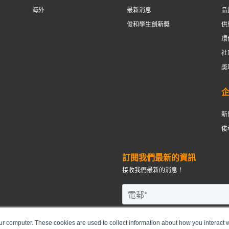
海外
最新消息
品
俊和學生創新奬
供
環
社
奬
新
俊
訂閱我們最新的資訊
接收我們最新的消息！
ur computer. These cookies are used to collect information about how you interact w