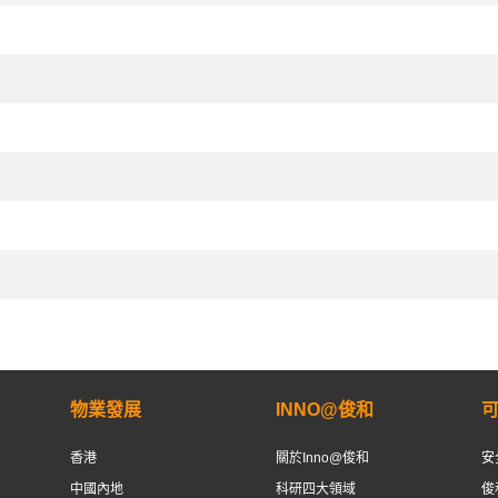
物業發展
INNO@俊和
香港
關於Inno@俊和
安
中國內地
科研四大領域
俊