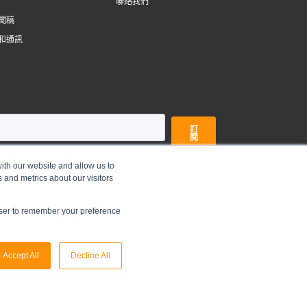
聯絡我們
聞稿
和通訊
ith our website and allow us to
 and metrics about our visitors
©
2026
俊和發展集團有限公司 |
免責聲明
|
私隱政策
owser to remember your preference
Accept All
Decline All