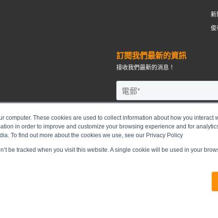
新
俊
訂閱我們最新的資訊
接收我們最新的消息！
ur computer. These cookies are used to collect information about how you interact w
tion in order to improve and customize your browsing experience and for analytics
dia. To find out more about the cookies we use, see our Privacy Policy
on’t be tracked when you visit this website. A single cookie will be used in your br