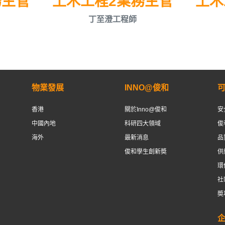
務主管
土木工程2業務主管
土木
丁至澄工程師
物業發展
INNO@俊和
香港
關於Inno@俊和
安
中國內地
科研四大領域
俊
海外
最新消息
品
俊和學生創新奬
供
環
社
奬