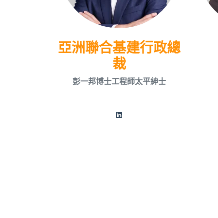
亞洲聯合基建行政總
裁
彭一邦博士工程師太平紳士