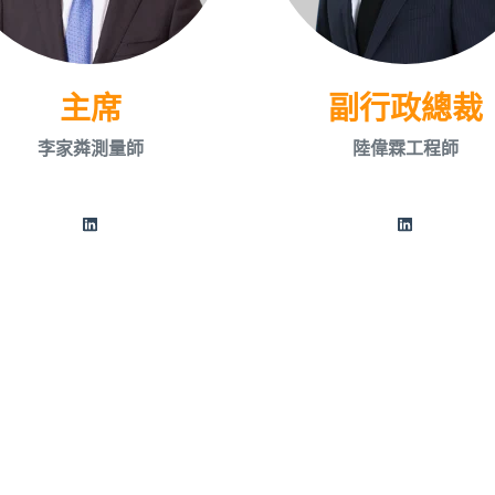
主席
副行政總裁
李家粦測量師
陸偉霖工程師