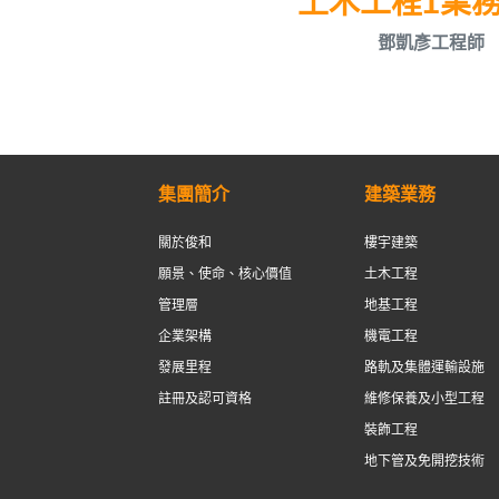
土木工程1業
鄧凱彥工程師
集團簡介
建築業務
關於俊和
樓宇建築
願景、使命、核心價值
土木工程
管理層
地基工程
企業架構
機電工程
發展里程
路軌及集體運輸設施
註冊及認可資格
維修保養及小型工程
裝飾工程
地下管及免開挖技術