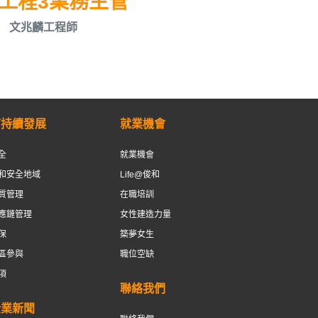
工程3業務主管
文兆麟工程師
可持續發展
就業機會
全
就業機會
和安全地域
Life@俊和
質管理
在職培訓
應鏈管理
女性建造力量
保
築夢女生
區參與
職位空缺
項
聯絡我們
企業新聞