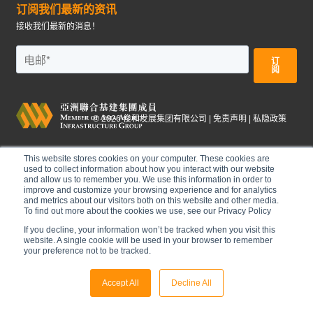
订阅我们最新的资讯
接收我们最新的消息！
©
2026
俊和发展集团有限公司 |
免责声明
|
私隐政策
This website stores cookies on your computer. These cookies are
used to collect information about how you interact with our website
and allow us to remember you. We use this information in order to
improve and customize your browsing experience and for analytics
and metrics about our visitors both on this website and other media.
To find out more about the cookies we use, see our Privacy Policy
If you decline, your information won’t be tracked when you visit this
website. A single cookie will be used in your browser to remember
your preference not to be tracked.
Accept All
Decline All