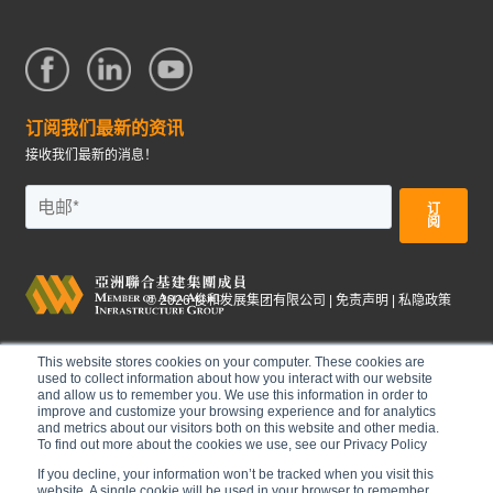
订阅我们最新的资讯
接收我们最新的消息！
©
2026
俊和发展集团有限公司 |
免责声明
|
私隐政策
This website stores cookies on your computer. These cookies are
used to collect information about how you interact with our website
and allow us to remember you. We use this information in order to
improve and customize your browsing experience and for analytics
and metrics about our visitors both on this website and other media.
To find out more about the cookies we use, see our Privacy Policy
If you decline, your information won’t be tracked when you visit this
website. A single cookie will be used in your browser to remember