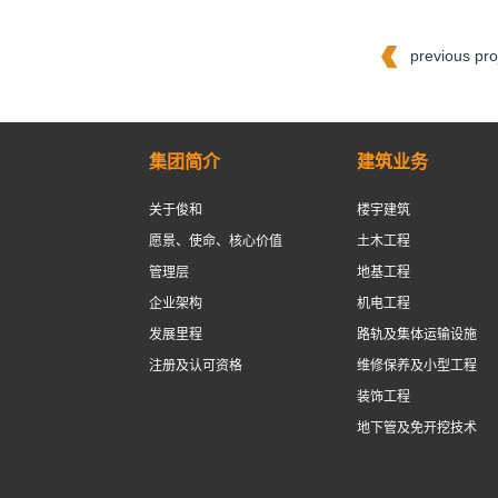
previous p
集团简介
建筑业务
关于俊和
楼宇建筑
愿景、使命、核心价值
土木工程
管理层
地基工程
企业架构
机电工程
发展里程
路轨及集体运输设施
注册及认可资格
维修保养及小型工程
装饰工程
地下管及免开挖技术