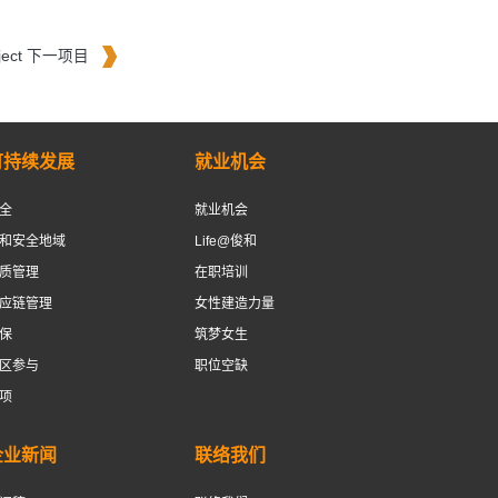
roject 下一项目
可持续发展
就业机会
全
就业机会
和安全地域
Life@俊和
质管理
在职培训
应链管理
女性建造力量
保
筑梦女生
区参与
职位空缺
项
企业新闻
联络我们