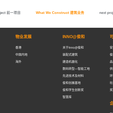
roject 前一项目
What We Construct 建筑业务
next p
物业发展
INNO@俊和
香港
关于Inno@俊和
安
中国内地
装配式建筑
俊
海外
建造机器化
品
数码转型—智能工地
供
先进技术及材料
环
俊和创展基地
社
俊和学生创新奖
奖
智慧库