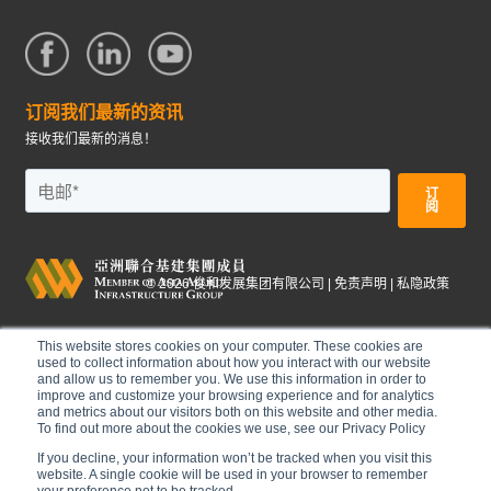
订阅我们最新的资讯
接收我们最新的消息！
©
2026
俊和发展集团有限公司 |
免责声明
|
私隐政策
This website stores cookies on your computer. These cookies are
used to collect information about how you interact with our website
and allow us to remember you. We use this information in order to
improve and customize your browsing experience and for analytics
and metrics about our visitors both on this website and other media.
To find out more about the cookies we use, see our Privacy Policy
If you decline, your information won’t be tracked when you visit this
website. A single cookie will be used in your browser to remember