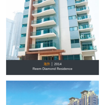
海外
│ 2014
Reem Diamond Residence