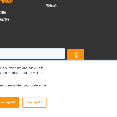
企业新闻
联络我们
闻稿
和通讯
ith our website and allow us to
 and metrics about our visitors
©
2026
俊和发展集团有限公司 |
免责声明
|
私隐政策
owser to remember your preference
Accept All
Decline All