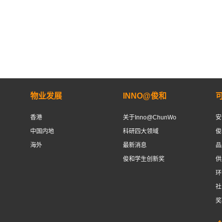
物业发展
INNO@俊和
香港
关于Inno@ChunWo
安
中国内地
科研四大领域
俊
海外
最新消息
品
俊和学生创新奖
供
环
社
奖