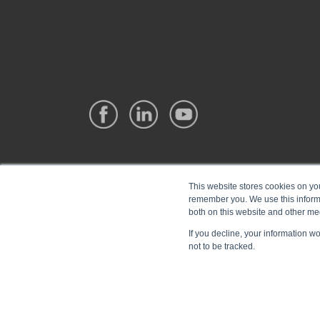
This website stores cookies on yo
remember you. We use this informa
both on this website and other me
If you decline, your information w
not to be tracked.