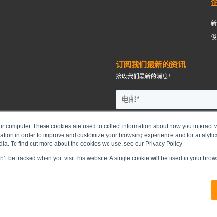
新
俊
订阅我们最新的资讯
接收我们最新的消息！
ur computer. These cookies are used to collect information about how you interact w
tion in order to improve and customize your browsing experience and for analytics
dia. To find out more about the cookies we use, see our Privacy Policy
on’t be tracked when you visit this website. A single cookie will be used in your br