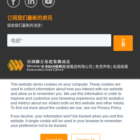
订阅我们最新的资讯
接收我们最新的消息！
©
2026
俊和发展集团有限公司 |
免责声明
|
私隐政策
This website stores cookies on your computer. These cookies are
used to collect information about how you interact with our website
and allow us to remember you. We use this information in order to
improve and customize your browsing experience and for analytics
and metrics about our visitors both on this website and other media.
To find out more about the cookies we use, see our Privacy Policy
If you decline, your information won’t be tracked when you visit this
website. A single cookie will be used in your browser to remember
your preference not to be tracked.